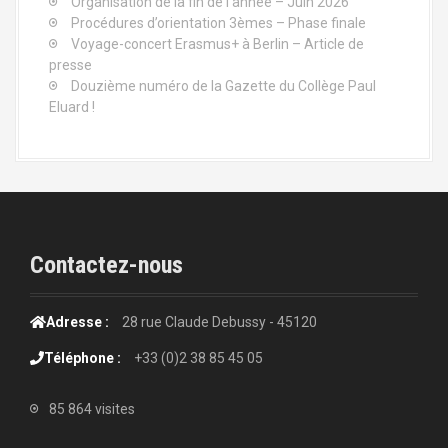
Organisation de la fin de l’année – Juin 2026
Procédures d’orientation 3èmes – Phase finale
Voyage-concert Erasmus+ à Berlin – Article de
presse
Douzième numéro de la Gazette du Collège Paul
Eluard !
Contactez-nous
Adresse :
28 rue Claude Debussy - 45120
Téléphone :
+33 (0)2 38 85 45 05
85 864 visites