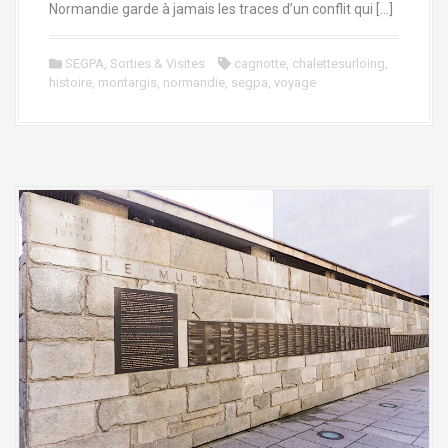
Normandie garde à jamais les traces d’un conflit qui […]
SEGPA
,
Sorties & Visites
cagnotte
,
chalettesurloing
,
histoire
,
montargis
,
normandie
,
segpa
,
voyage