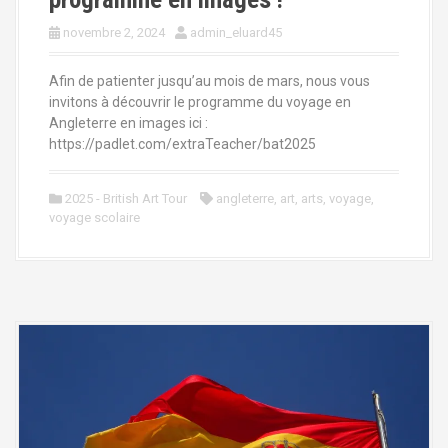
novembre 2, 2024
admin_eluard45
Afin de patienter jusqu’au mois de mars, nous vous
invitons à découvrir le programme du voyage en
Angleterre en images ici :
https://padlet.com/extraTeacher/bat2025
2025 - British Art Tour
angleterre
,
art
,
arts
,
voyage
,
voyage scolaire