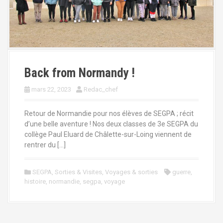
Back from Normandy !
mars 22, 2023
Redac_chef
Retour de Normandie pour nos élèves de SEGPA ; récit
d’une belle aventure ! Nos deux classes de 3e SEGPA du
collège Paul Eluard de Châlette-sur-Loing viennent de
rentrer du […]
SEGPA
,
Sorties & Visites
,
Voyages & sorties
guerre
,
histoire
,
normandie
,
segpa
,
voyage