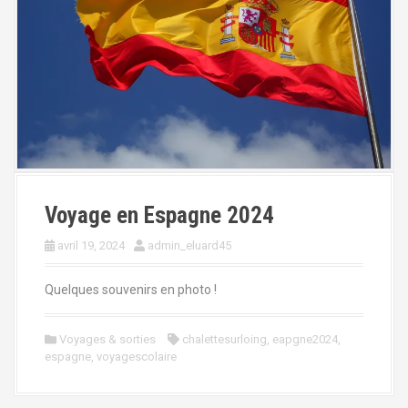
Voyage en Espagne 2024
avril 19, 2024
admin_eluard45
Quelques souvenirs en photo !
Voyages & sorties
chalettesurloing
,
eapgne2024
,
espagne
,
voyagescolaire