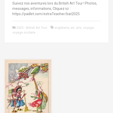
Suivez nos aventures lors du British Art Tour ! Photos,
messages, informations, Cliquez ici :
https://padlet.com/extraTeacher/bat2025
2025 - British Art Tour
angleterre
,
art
,
arts
,
voyage
,
voyage scolaire