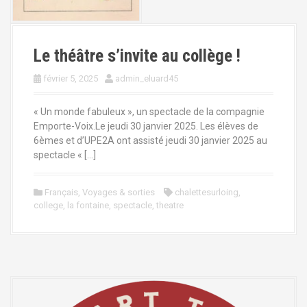
Le théâtre s’invite au collège !
février 5, 2025
admin_eluard45
« Un monde fabuleux », un spectacle de la compagnie
Emporte-Voix.Le jeudi 30 janvier 2025. Les élèves de
6èmes et d’UPE2A ont assisté jeudi 30 janvier 2025 au
spectacle « […]
Français
,
Voyages & sorties
chalettesurloing
,
college
,
la fontaine
,
spectacle
,
theatre