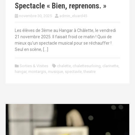
Spectacle « Bien, reprenons. »
novembre 30, 2025
admin_eluard45
Les élèves de 3ème au Hangar à Châlette, le vendredi
21 novembre 2025. Il faisait froid ce matin ! Quoi de
mieux qu’un spectacle musical pour se réchauffer !
Seul en scène, […]
Sorties & Visites
chalette
,
chalettesurloing
,
clarinette
,
hangar
,
montargis
,
musique
,
spectavle
,
theatre