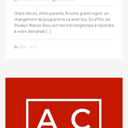
Chers élèves, chers parents, A notre grand regret, un
changement de programme va avoir lieu. En effet, les
Studios Warner Bros ont mis très longtemps à répondre
à notre demande […]
2018 - ACT!