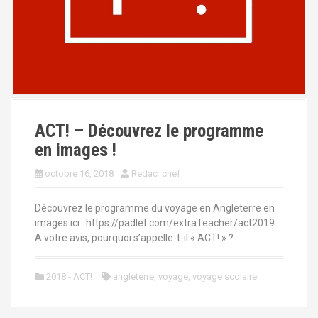
ACT! – Découvrez le programme
en images !
octobre 16, 2018
Redac_chef
Découvrez le programme du voyage en Angleterre en
images ici : https://padlet.com/extraTeacher/act2019
A votre avis, pourquoi s’appelle-t-il « ACT! » ?
2018 - ACT!
angleterre
,
voyage
,
voyage scolaire