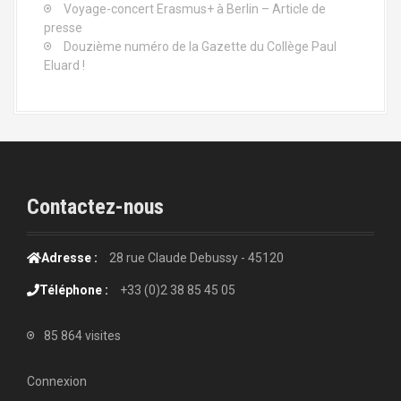
Voyage-concert Erasmus+ à Berlin – Article de
presse
Douzième numéro de la Gazette du Collège Paul
Eluard !
Contactez-nous
Adresse :
28 rue Claude Debussy - 45120
Téléphone :
+33 (0)2 38 85 45 05
85 864 visites
Connexion