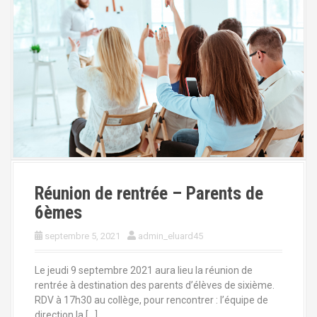
a
l
Réunion de rentrée – Parents de
6èmes
septembre 5, 2021
admin_eluard45
Le jeudi 9 septembre 2021 aura lieu la réunion de
rentrée à destination des parents d’élèves de sixième.
RDV à 17h30 au collège, pour rencontrer : l’équipe de
direction la […]