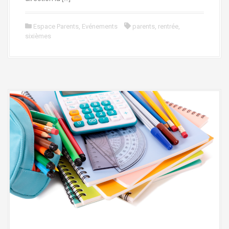
Espace Parents
,
Evénements
parents
,
rentrée
,
sixièmes