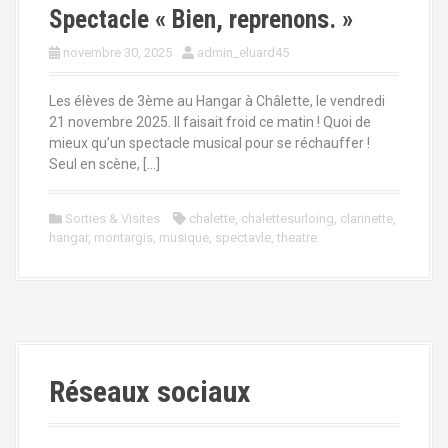
Spectacle « Bien, reprenons. »
novembre 30, 2025
admin_eluard45
Les élèves de 3ème au Hangar à Châlette, le vendredi
21 novembre 2025. Il faisait froid ce matin ! Quoi de
mieux qu’un spectacle musical pour se réchauffer !
Seul en scène, […]
Sorties & Visites
chalette
,
chalettesurloing
,
clarinette
,
hangar
,
montargis
,
musique
,
spectavle
,
theatre
Réseaux sociaux